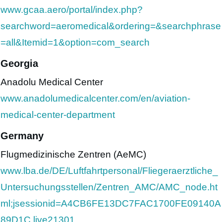
www.gcaa.aero/portal/index.php?
searchword=aeromedical&ordering=&searchphrase
=all&Itemid=1&option=com_search
Georgia
Anadolu Medical Center
www.anadolumedicalcenter.com/en/aviation-
medical-center-department
Germany
Flugmedizinische Zentren (AeMC)
www.lba.de/DE/Luftfahrtpersonal/Fliegeraerztliche_
Untersuchungsstellen/Zentren_AMC/AMC_node.ht
ml;jsessionid=A4CB6FE13DC7FAC1700FE09140A
89D1C.live21301