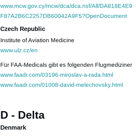
www.mcw.gov.cy/mcw/dca/dca.nsf/All/DA818E4E9
F87A2B6C2257DB60042A9F5?OpenDocument
Czech Republic
Institute of Aviation Medicine
www.ulz.cz/en
Für FAA-Medicals gibt es folgenden Flugmediziner
www.faadr.com/03196-miroslav-a-rada.html
www.faadr.com/01008-david-melechovsky.html
D - Delta
Denmark