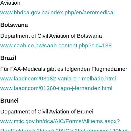
Aviation
www.bhdca.gov.ba/index.php/en/aeromedical
Botswana
Department of Civil Aviation of Botswana
www.caab.co.bw/caab-content.php?cid=138
Brazil
Für FAA-Medicals gibt es folgenden Flugmediziner
www.faadr.com/03182-vania-e-r-melhado.html
www.faadr.com/01360-tiago-j-fernandez.html
Brunei
Department of Civil Aviation of Brunei
www.mtic.gov.bn/dca/AIC/Forms/AllItems.aspx?
RootFolder=%2fdca%2fAIC%2fInformation%20Noti